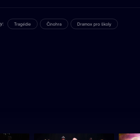
ry
:
Tragédie
Činohra
Dramox pro školy