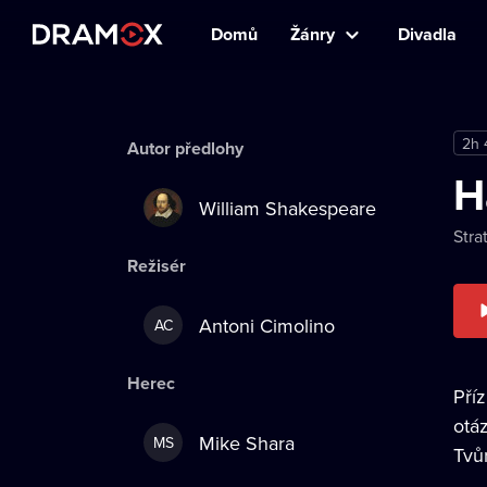
Domů
Žánry
Divadla
2h 
Autor předlohy
H
William Shakespeare
Stra
Režisér
Antoni Cimolino
AC
Herec
Pří
otá
Mike Shara
MS
Tvůr