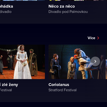
ohádka
Něco za něco
divadlo
Divadlo pod Palmovkou
Více
 zlé ženy
Coriolanus
Festival
Stratford Festival