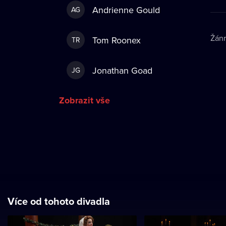
Andrienne Gould
AG
Žán
Tom Roonex
TR
Jonathan Goad
JG
Zobrazit vše
Více od tohoto divadla