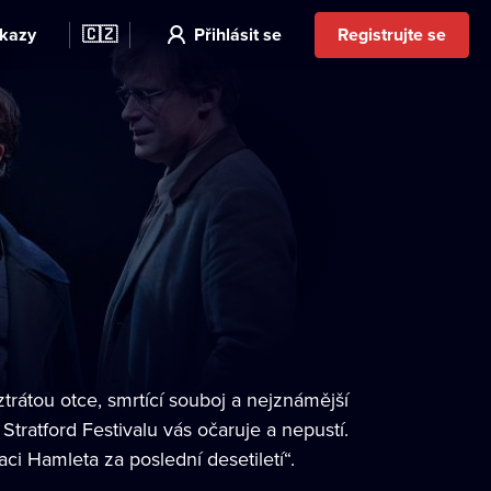
kazy
🇨🇿
Přihlásit se
Registrujte se
trátou otce, smrtící souboj a nejznámější
tratford Festivalu vás očaruje a nepustí.
ci Hamleta za poslední desetiletí“.