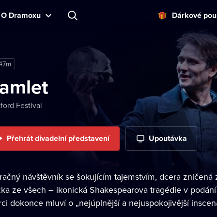
O Dramoxu
Dárkové pou
47m
amlet
tford Festival
Přehrát divadelní představení
Upoutávka
zračný návštěvník se šokujícím tajemstvím, dcera zničená z
zka ze všech – ikonická Shakespearova tragédie v podání S
ci dokonce mluví o „nejúplnější a nejuspokojivější inscena