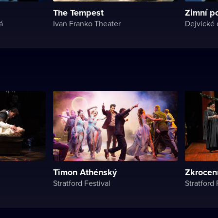
The Tempest
Zimní p
á
Ivan Franko Theater
Dejvické 
Timon Athénský
Zkrocení
Stratford Festival
Stratford 