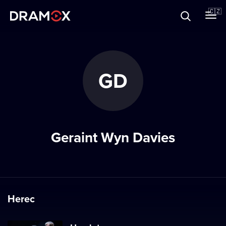
O Dramoxu
🇨🇿
Dárkové poukazy
GD
Registrujte se
Geraint Wyn Davies
Herec