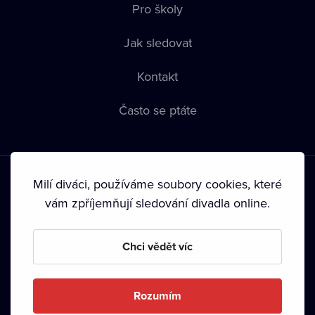
Pro školy
Jak sledovat
Kontakt
Často se ptáte
Milí diváci, používáme soubory cookies, které
vám zpříjemňují sledování divadla online.
Podmínky používání
•
Ochrana soukromí
•
Zásady používání
Chci vědět víc
Cookies
•
Autorská práva
•
Vysílání
Od září 2024 Dramox s.r.o. vlastní Nadace Livesport.
Rozumím