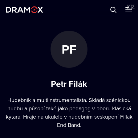
O Dramoxu
🇨🇿
Dárkové poukazy
PF
Registrujte se
Petr Filák
Hudebník a multiinstrumentalista. Skládá scénickou
hudbu a působí také jako pedagog v oboru klasická
kytara. Hraje na ukulele v hudebním seskupení Fillak
End Band.