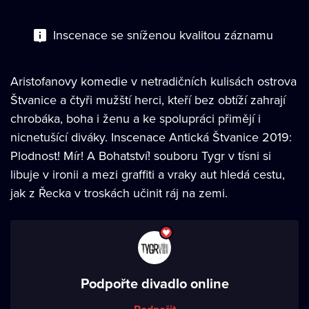
Inscenace se sníženou kvalitou záznamu
Aristofanovy komedie v netradičních kulisách ostrova
Štvanice a čtyři mužští herci, kteří bez obtíží zahrají
chrobáka, boha i ženu a ke spolupráci přimějí i
nicnetušící diváky. Inscenace Antická Štvanice 2019:
Plodnost! Mír! A Bohatství! souboru Tygr v tísni si
libuje v ironii a mezi graffiti a vraky aut hledá cestu,
jak z Řecka v troskách učinit ráj na zemi.
Podpořte divadlo online