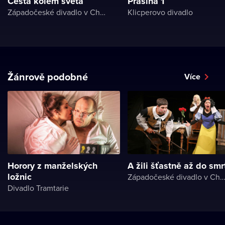
Cesta kolem světa
Prašina 1
Západočeské divadlo v Chebu
Klicperovo divadlo
Žánrově podobné
Více
Horory z manželských
A žili šťastně až do smr
ložnic
Západočeské divadlo v Ch
Divadlo Tramtarie