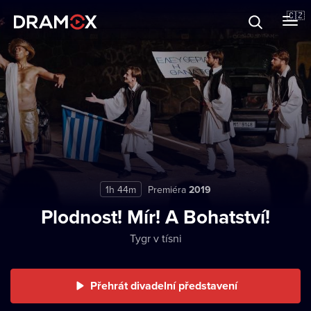
O Dramoxu
🇨🇿
Dárkové poukazy
Registrujte se
1h 44m
Premiéra
2019
Plodnost! Mír! A Bohatství!
Tygr v tísni
Přehrát divadelní představení