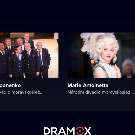
 panenko
Marie Antoinetta
Národní divadlo moravskoslezské
Národní divadlo moravskoslezské