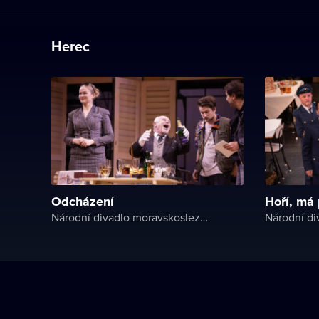
Herec
Odcházení
Hoří, má
Národní divadlo moravskoslezské