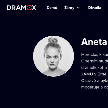
Domů
Žánry
Divadla
Aneta
Herečka, klau
Operním studi
dramatického 
JAMU v Brně p
Ostravě a byl
moderuje a ob