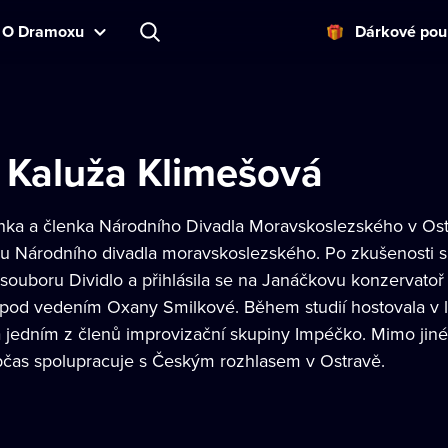
O Dramoxu
Dárkové pou
 Kaluža Klimešová
nka a členka Národního Divadla Moravskoslezského v Ost
u Národního divadla moravskoslezského. Po zkušenosti s 
souboru Dividlo a přihlásila se na Janáčkovu konzervatoř
od vedením Oxany Smilkové. Během studií hostovala v le
a jedním z členů improvizační skupiny Impéčko. Mimo jiné
čas spolupracuje s Českým rozhlasem v Ostravě.