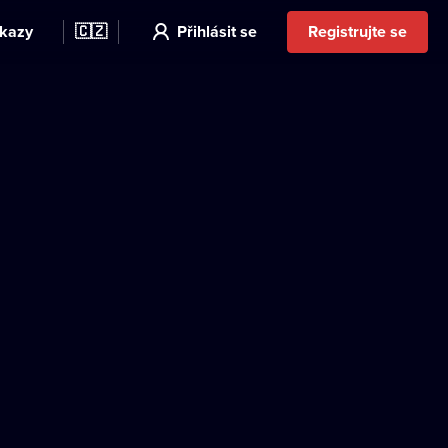
kazy
🇨🇿
Přihlásit se
Registrujte se