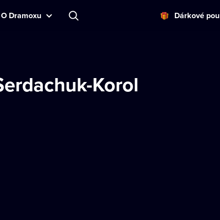
O Dramoxu
Dárkové pou
Serdachuk-Korol