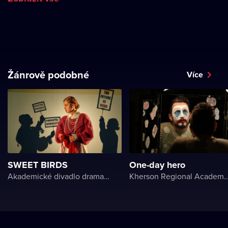
Žánrově podobné
Více
SWEET BIRDS
One-day hero
Akademické divadlo dramatu Lesji Ukrajinky
Kherson Regional Academic Music and Drama Theater name