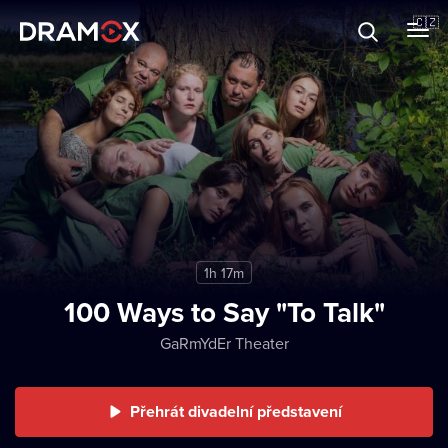
O Dramoxu
🇨🇿
Dárkové poukazy
Registrujte se
1h 17m
100 Ways to Say "To Talk"
GaRmYdEr Theater
Přehrát divadelní představení