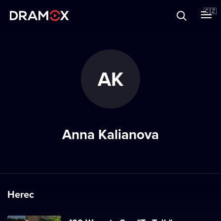
O Dramoxu
🇨🇿
Dárkové poukazy
AK
Registrujte se
Anna Kalianova
Herec