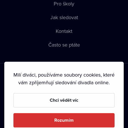
Pro školy
Jak sledovat
Kontakt
Často se ptáte
Milí diváci, používáme soubory cookies, které
vám zpříjemňují sledování divadla online.
Podmínky používání
•
Ochrana soukromí
•
Zásady používání
Chci vědět víc
Cookies
•
Autorská práva
•
Vysílání
Od září 2024 Dramox s.r.o. vlastní Nadace Livesport.
Rozumím