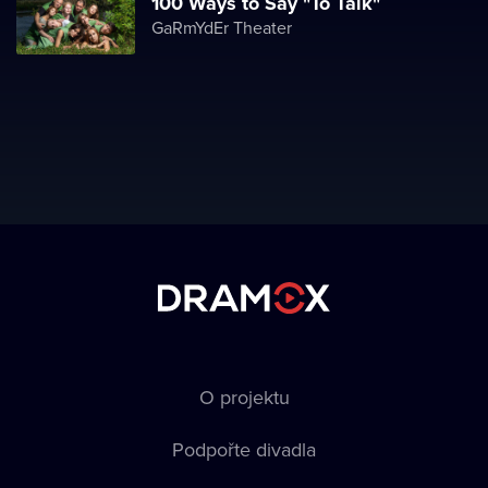
100 Ways to Say "To Talk"
GaRmYdEr Theater
O projektu
Podpořte divadla