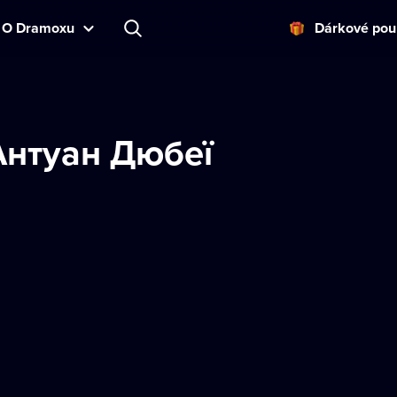
O Dramoxu
Dárkové pou
Антуан Дюбеї