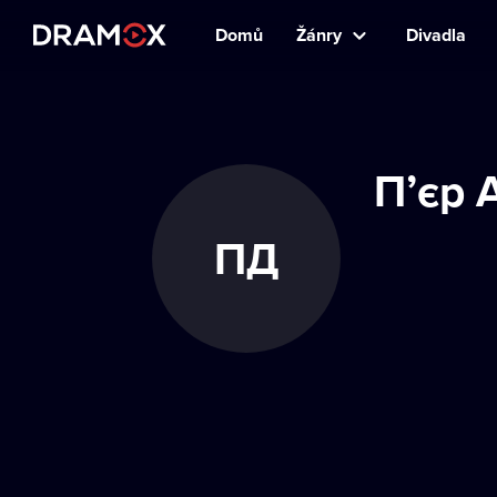
Domů
Žánry
Divadla
П’єр 
ПД