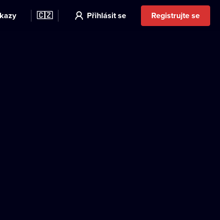
kazy
🇨🇿
Přihlásit se
Registrujte se