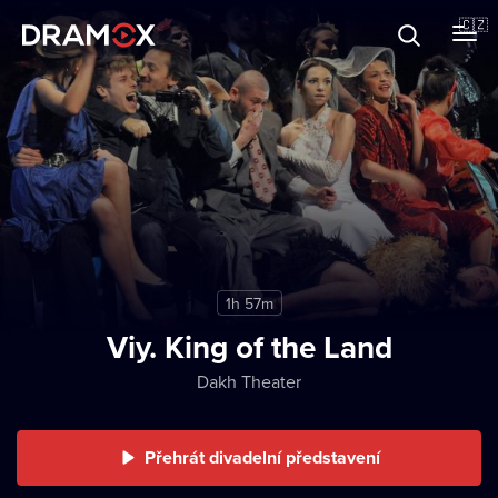
O Dramoxu
🇨🇿
Dárkové poukazy
Registrujte se
1h 57m
Viy. King of the Land
Dakh Theater
Přehrát divadelní představení