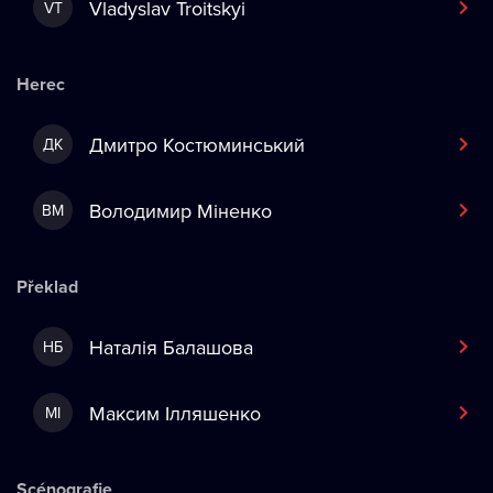
Vladyslav Troitskyi
VT
Herec
Дмитро Костюминський
ДК
Володимир Міненко
ВМ
Překlad
Наталія Балашова
НБ
Максим Ілляшенко
МІ
Scénografie