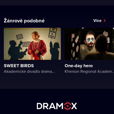
Žánrově podobné
Více
SWEET BIRDS
One-day hero
Akademické divadlo dramatu Lesji Ukrajinky
Kherson Regional Academic Music and Drama Theater name