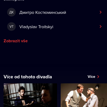
Дмитро Костюминський
ДК
Vladyslav Troitskyi
VT
Zobrazit vše
Více od tohoto divadla
Více