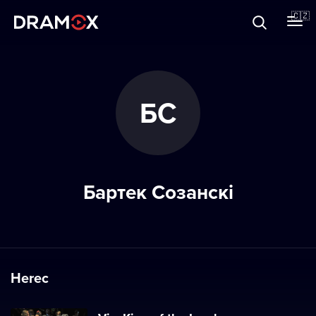
O Dramoxu
🇨🇿
Dárkové poukazy
БС
Registrujte se
Бартек Созанскі
Herec