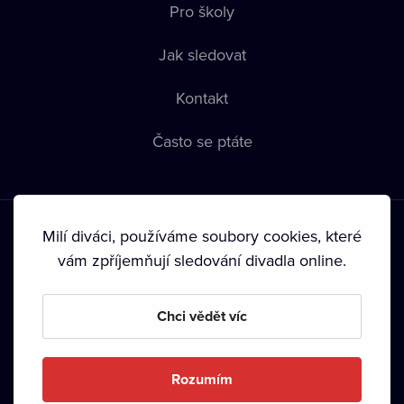
Pro školy
Jak sledovat
Kontakt
Často se ptáte
Milí diváci, používáme soubory cookies, které
vám zpříjemňují sledování divadla online.
Podmínky používání
•
Ochrana soukromí
•
Zásady používání
Chci vědět víc
Cookies
•
Autorská práva
•
Vysílání
Od září 2024 Dramox s.r.o. vlastní Nadace Livesport.
Rozumím