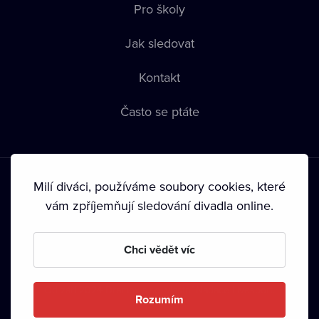
Pro školy
Jak sledovat
Kontakt
Často se ptáte
Milí diváci, používáme soubory cookies, které
vám zpříjemňují sledování divadla online.
Podmínky používání
•
Ochrana soukromí
•
Zásady používání
Chci vědět víc
Cookies
•
Autorská práva
•
Vysílání
Od září 2024 Dramox s.r.o. vlastní Nadace Livesport.
Rozumím