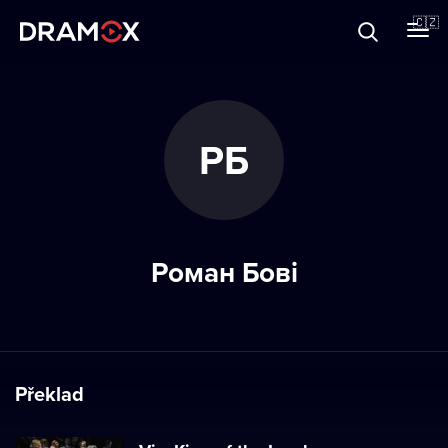
O Dramoxu
🇨🇿
Dárkové poukazy
РБ
Registrujte se
Роман Бові
Překlad