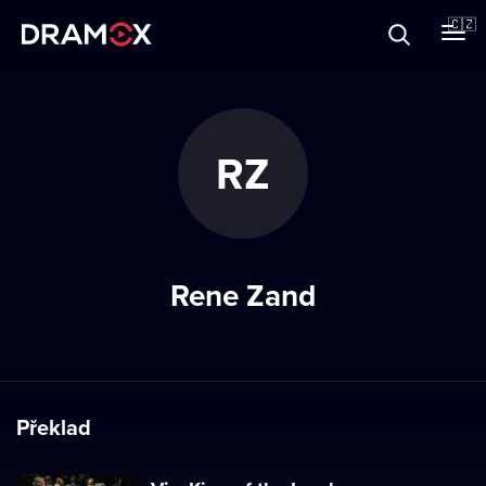
O Dramoxu
🇨🇿
Dárkové poukazy
RZ
Registrujte se
Rene Zand
Překlad