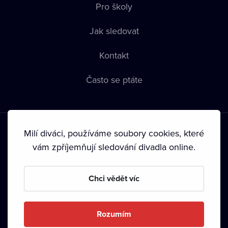
Pro školy
Jak sledovat
Kontakt
Často se ptáte
Milí diváci, používáme soubory cookies, které
vám zpříjemňují sledování divadla online.
Podmínky používání
•
Ochrana soukromí
•
Zásady používání
Chci vědět víc
Cookies
•
Autorská práva
•
Vysílání
Od září 2024 Dramox s.r.o. vlastní Nadace Livesport.
Rozumím