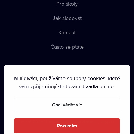
Pro školy
Jak sledovat
Kontakt
Často se ptáte
Milí diváci, používáme soubory cookies, které
vám zpříjemňují sledování divadla online.
Podmínky používání
•
Ochrana soukromí
•
Zásady používání
Chci vědět víc
Cookies
•
Autorská práva
•
Vysílání
Od září 2024 Dramox s.r.o. vlastní Nadace Livesport.
Rozumím