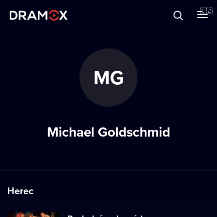
O Dramoxu
🇨🇿
Dárkové poukazy
MG
Registrujte se
Michael Goldschmid
Herec