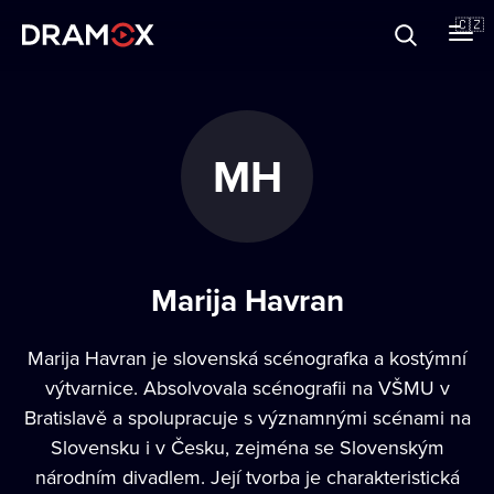
O Dramoxu
🇨🇿
Dárkové poukazy
MH
Registrujte se
Marija Havran
Marija Havran je slovenská scénografka a kostýmní
výtvarnice. Absolvovala scénografii na VŠMU v
Bratislavě a spolupracuje s významnými scénami na
Slovensku i v Česku, zejména se Slovenským
národním divadlem. Její tvorba je charakteristická