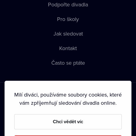
Podpořte divadla
Pro školy
Jak sledovat
Kontakt
Často se ptáte
Milí diváci, používáme soubory cookies, které
vám zpříjemňují sledování divadla online.
Podmínky používání
•
Ochrana soukromí
•
Zásady používání
Chci vědět víc
Cookies
•
Autorská práva
•
Vysílání