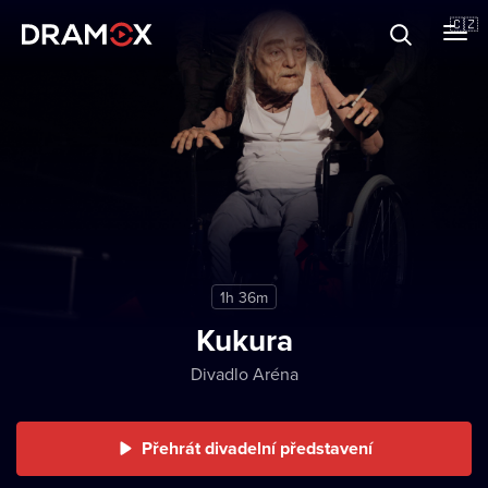
O Dramoxu
🇨🇿
Dárkové poukazy
Registrujte se
1h 36m
Kukura
Divadlo Aréna
Přehrát divadelní představení