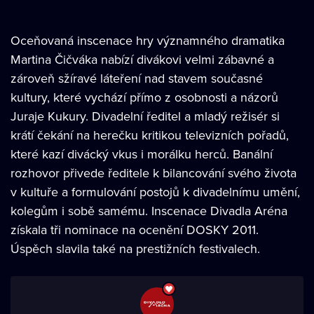
Oceňovaná inscenace hry významného dramatika
Martina Čičváka nabízí divákovi velmi zábavné a
zároveň sžíravé láteření nad stavem současné
kultury, které vychází přímo z osobnosti a názorů
Juraje Kukury. Divadelní ředitel a mladý režisér si
krátí čekání na herečku kritikou televizních pořadů,
které kazí divácký vkus i morálku herců. Banální
rozhovor přivede ředitele k bilancování svého života
v kultuře a formulování postojů k divadelnímu umění,
kolegům i sobě samému. Inscenace Divadla Aréna
získala tři nominace na ocenění DOSKY 2011.
Úspěch slavila také na prestižních festivalech.