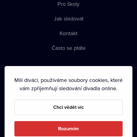
Pro školy
Jak sledovat
Kontakt
Často se ptáte
Milí diváci, používáme soubory cookies, které
vám zpříjemňují sledování divadla online.
Podmínky používání
•
Ochrana soukromí
•
Zásady používání
Chci vědět víc
Cookies
•
Autorská práva
•
Vysílání
Od září 2024 Dramox s.r.o. vlastní Nadace Livesport.
Rozumím