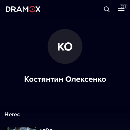
O Dramoxu
🇨🇿
Dárkové poukazy
КО
Registrujte se
Костянтин Олексенко
Herec