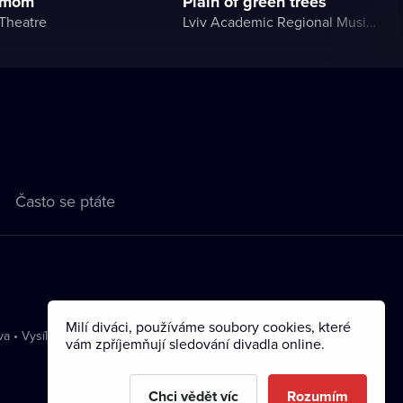
y mom
Plain of green trees
Theatre
Lviv Academic Regional Music and Drama Theater named after Yuriy Drohobych
Často se ptáte
Milí diváci, používáme soubory cookies, které
va
•
Vysílání
vám zpříjemňují sledování divadla online.
Chci vědět víc
Rozumím