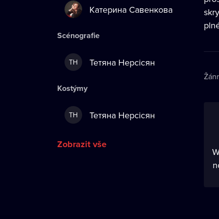
Катерина Савенкова
skr
plné
Scénografie
Тетяна Нерсісян
ТН
Žán
Kostýmy
Тетяна Нерсісян
ТН
Zobrazit vše
W
n