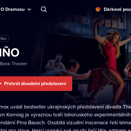
O Dramoxu
Dárkové pou
39m
IÑO
 Bank Theater
Přehrát divadelní představení
mox uvádí bestseller ukrajinských představení divadla Th
en Korniag je výraznou tváří běloruského experimentálního 
endární Pina Bausch. Osobitá vizuální inscenace řeší téma 
stor pro slova. Herci vypráví své osudy řečí těla, rytmem