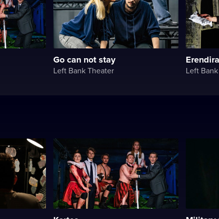
Go can not stay
Erendira
Left Bank Theater
Left Bank