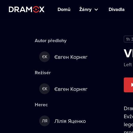
Domů
Žánry
Divadla
1h 
Autor předlohy
V
Євген Корняг
ЄК
Left
Režisér
Євген Корняг
ЄК
Herec
Dra
Evž
Лілія Яценко
ЛЯ
leg
pro