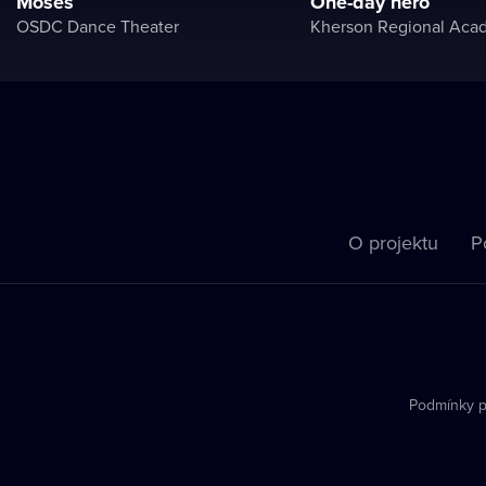
Moses
One-day hero
OSDC Dance Theater
O projektu
P
Podmínky p