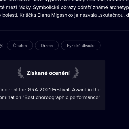
yté mezi řádky. Symbolické obrazy odráží známé archetypy
 bolesti. Kritička Elena Migashko je nazvala „skutečnou, d
ry
:
Činohra
Drama
Fyzické divadlo
Získané ocenění
inner at the GRA 2021 Festival- Award in the
omination "Best choreographic performance"