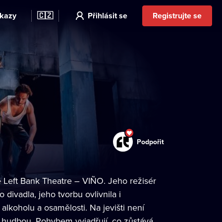
kazy
🇨🇿
Přihlásit se
Registrujte se
Podpořit
e Left Bank Theatre – VIÑO. Jeho režisér
divadla, jeho tvorbu ovlivnila i
alkoholu a osamělosti. Na jevišti není
 a hudbou. Pohybem vyjadřují, co zůstává