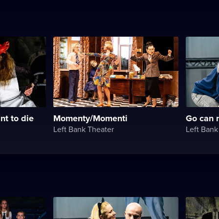
nt to die
Momenty/Momenti
Go can n
Left Bank Theater
Left Bank