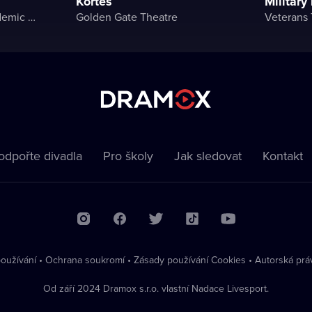
Kortes
Militar
Kherson Regional Academic Music and Drama Theater named after Mykola Kulish
Golden Gate Theatre
Veterans 
odpořte divadla
Pro školy
Jak sledovat
Kontakt
oužívání
•
Ochrana soukromí
•
Zásady používání Cookies
•
Autorská prá
Od září 2024 Dramox s.r.o. vlastní Nadace Livesport.