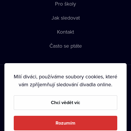
Pro školy
Jak sledovat
Kontakt
Často se ptáte
Milí diváci, používáme soubory cookies, které
vám zpříjemňují sledování divadla online.
Podmínky používání
•
Ochrana soukromí
•
Zásady používání
Chci vědět víc
Cookies
•
Autorská práva
•
Vysílání
Od září 2024 Dramox s.r.o. vlastní Nadace Livesport.
Rozumím