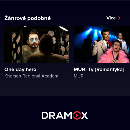
Žánrově podobné
Více
One-day hero
MUR. Ty [Romantyka]
Kherson Regional Academic Music and Drama Theater named after Mykola Kulish
MUR