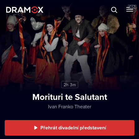
O Dramoxu
🇨🇿
Dárkové poukazy
Registrujte se
2h 3m
Morituri te Salutant
Ivan Franko Theater
Přehrát divadelní představení