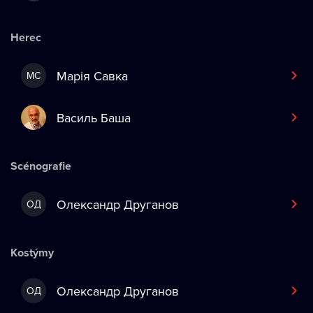
Herec
Марія Савка
МС
Василь Баша
Scénografie
Олександр Друганов
ОД
Kostýmy
Олександр Друганов
ОД