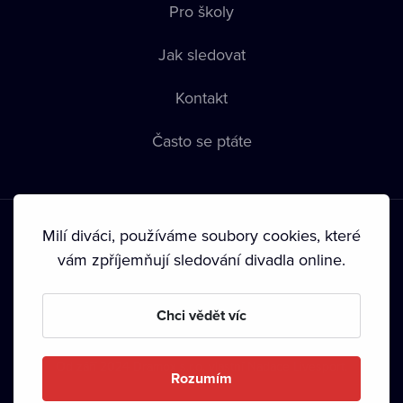
Pro školy
Jak sledovat
Kontakt
Často se ptáte
Milí diváci, používáme soubory cookies, které
vám zpříjemňují sledování divadla online.
Podmínky používání
•
Ochrana soukromí
•
Zásady používání
Chci vědět víc
Cookies
•
Autorská práva
•
Vysílání
Od září 2024 Dramox s.r.o. vlastní Nadace Livesport.
Rozumím