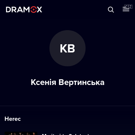
O Dramoxu
🇨🇿
Dárkové poukazy
КВ
Registrujte se
Ксенія Вертинська
Herec