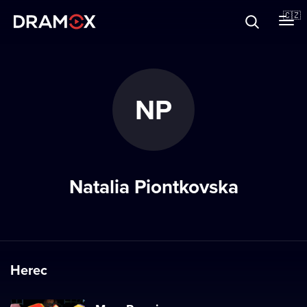
O Dramoxu
🇨🇿
Dárkové poukazy
NP
Registrujte se
Natalia Piontkovska
Herec