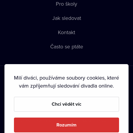
Pro školy
Jak sledovat
Kontakt
Často se ptáte
Milí diváci, používáme soubory cookies, které
vám zpříjemňují sledování divadla online.
Podmínky používání
•
Ochrana soukromí
•
Zásady používání
Chci vědět víc
Cookies
•
Autorská práva
•
Vysílání
Od září 2024 Dramox s.r.o. vlastní Nadace Livesport.
Rozumím