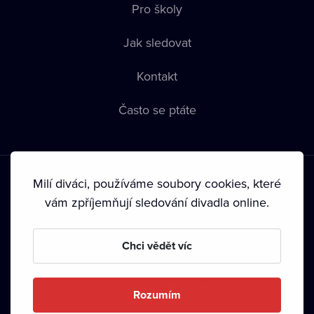
Pro školy
Jak sledovat
Kontakt
Často se ptáte
Milí diváci, používáme soubory cookies, které
vám zpříjemňují sledování divadla online.
Podmínky používání
•
Ochrana soukromí
•
Zásady používání
Chci vědět víc
Cookies
•
Autorská práva
•
Vysílání
Od září 2024 Dramox s.r.o. vlastní Nadace Livesport.
Rozumím