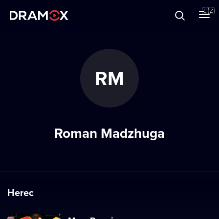
O Dramoxu
🇨🇿
Dárkové poukazy
RM
Registrujte se
Roman Madzhuga
Herec