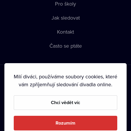
Pro školy
Jak sledovat
Kontakt
Často se ptáte
Milí diváci, používáme soubory cookies, které
vám zpříjemňují sledování divadla online.
Podmínky používání
•
Ochrana soukromí
•
Zásady používání
Chci vědět víc
Cookies
•
Autorská práva
•
Vysílání
Od září 2024 Dramox s.r.o. vlastní Nadace Livesport.
Rozumím