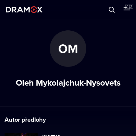
O Dramoxu
🇨🇿
Dárkové poukazy
OM
Registrujte se
Oleh Mykolajchuk-Nysovets
Autor předlohy