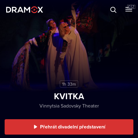
O Dramoxu
🇨🇿
Dárkové poukazy
Registrujte se
1h 33m
KVITKA
Vinnytsia Sadovsky Theater
Přehrát divadelní představení