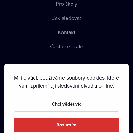
Pro školy
Jak sledovat
Kontakt
Často se ptáte
Milí diváci, používáme soubory cookies, které
vám zpříjemňují sledování divadla online.
Podmínky používání
•
Ochrana soukromí
•
Zásady používání
Chci vědět víc
Cookies
•
Autorská práva
•
Vysílání
Od září 2024 Dramox s.r.o. vlastní Nadace Livesport.
Rozumím