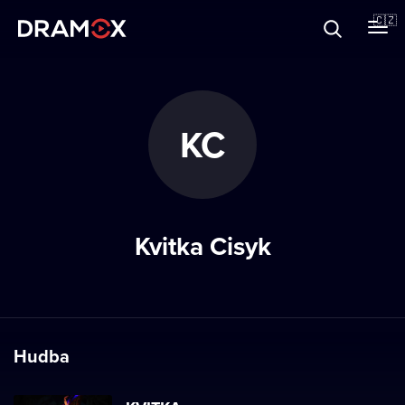
O Dramoxu
🇨🇿
Dárkové poukazy
KC
Registrujte se
Kvitka Cisyk
Hudba