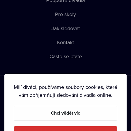
Podpořte divadla
Pro školy
Jak sledovat
Kontakt
Často se ptáte
Milí diváci, používáme soubory cookies, které
vám zpříjemňují sledování divadla online.
Podmínky používání
•
Ochrana soukromí
•
Zásady používání
Chci vědět víc
Cookies
•
Autorská práva
•
Vysílání
Od září 2024 Dramox s.r.o. vlastní Nadace Livesport.