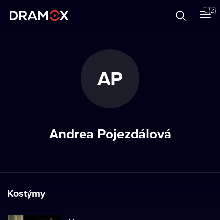
O Dramoxu
🇨🇿
Dárkové poukazy
AP
Registrujte se
Andrea Pojezdálová
Kostýmy