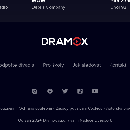
WOW
Ponížení
adlo
Debris Company
Uhol 92
odpořte divadla
Pro školy
Jak sledovat
Kontakt
oužívání
•
Ochrana soukromí
•
Zásady používání Cookies
•
Autorská prá
Od září 2024 Dramox s.r.o. vlastní Nadace Livesport.