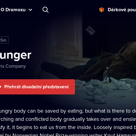
O Dramoxu
Dárkové pou
35m
unger
ris Company
Přehrát divadelní představení
ungry body can be saved by eating, but what is there to d
rching and conflicted body gradually takes over and ensl
sfy it, it begins to eat us from the inside. Loosely inspir
el by Norwegian Nobel Prize-winning writer Knut Hamsun,