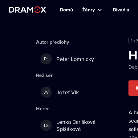
Domů
Žánry
Divadla
1h 
Autor předlohy
H
Peter Lomnický
PL
Deb
Režisér
Jozef Vlk
JV
Herec
A h
sea
Lenka Barilíková
LS
Spišáková
sati
nov