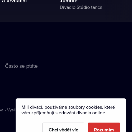
 a krvilační
Jumble
Divadlo Štúdio tanca
Často se ptáte
Milí diváci, používáme soubory cookies, které
va
•
Vysílání
vám zpříjemňují sledování divadla online.
Chci vědět víc
Rozumím