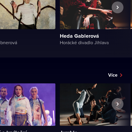
Heda Gablerová
ubnerová
Horácké divadlo Jihlava
Více