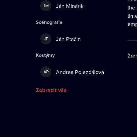
Ján Minárik
JM
the
time
Scénografie
emp
Ján Ptačin
JP
Kostýmy
Žán
Andrea Pojezdálová
AP
Zobrazit vše