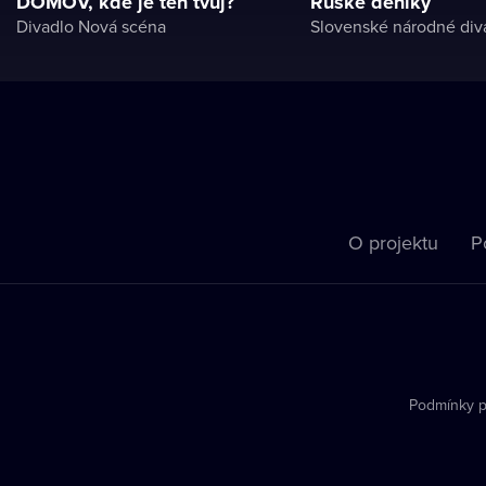
DOMOV, kde je ten tvůj?
Ruské deníky
Divadlo Nová scéna
Slovenské národné div
O projektu
P
Podmínky p