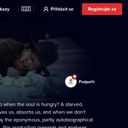
kazy
🇨🇿
Přihlásit se
Registrujte se
Podpořit
o when the soul is hungry? A starved,
aves us, absorbs us, and when we don't
ed by the eponymous, partly autobiographical
 this production presents and analyses