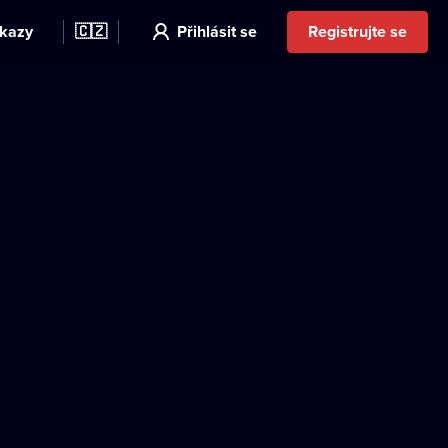
kazy
🇨🇿
Přihlásit se
Registrujte se