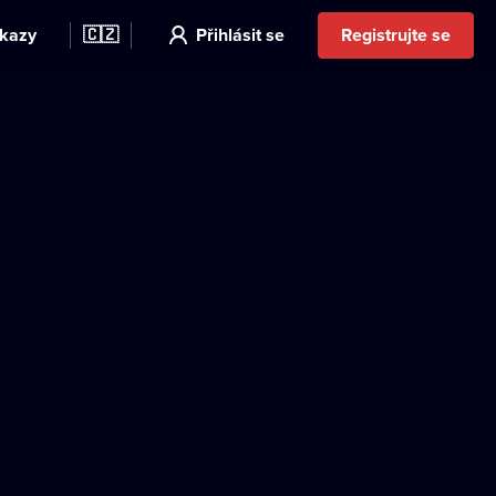
kazy
🇨🇿
Přihlásit se
Registrujte se