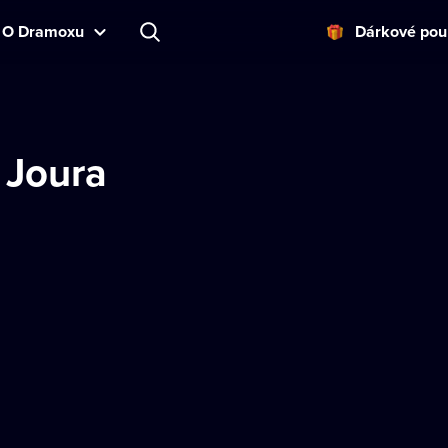
O Dramoxu
Dárkové pou
 Joura