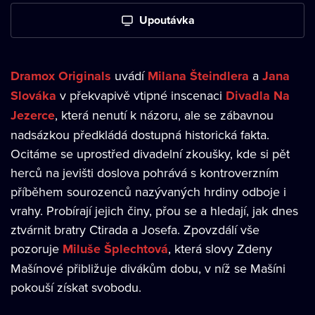
Upoutávka
Dramox Originals
uvádí
Milana Šteindlera
a
Jana
Slováka
v překvapivě vtipné inscenaci
Divadla Na
Jezerce
, která nenutí k názoru, ale se zábavnou
nadsázkou předkládá dostupná historická fakta.
Ocitáme se uprostřed divadelní zkoušky, kde si pět
herců na jevišti doslova pohrává s kontroverzním
příběhem sourozenců nazývaných hrdiny odboje i
vrahy. Probírají jejich činy, přou se a hledají, jak dnes
ztvárnit bratry Ctirada a Josefa. Zpovzdálí vše
pozoruje
Miluše Šplechtová
, která slovy Zdeny
Mašínové přibližuje divákům dobu, v níž se Mašíni
pokouší získat svobodu.