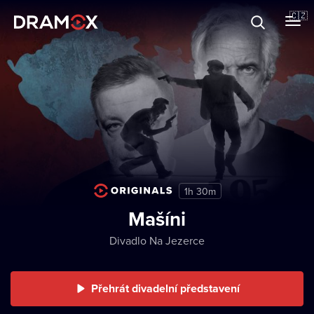
O Dramoxu
🇨🇿
Dárkové poukazy
Registrujte se
1h 30m
Mašíni
Divadlo Na Jezerce
Přehrát divadelní představení