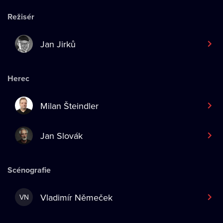
Režisér
Jan Jirků
Herec
Milan Šteindler
Jan Slovák
Scénografie
Vladimír Němeček
VN