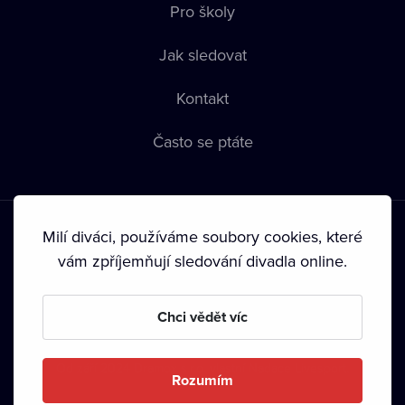
Pro školy
Jak sledovat
Kontakt
Často se ptáte
Milí diváci, používáme soubory cookies, které
vám zpříjemňují sledování divadla online.
Podmínky používání
•
Ochrana soukromí
•
Zásady používání
Chci vědět víc
Cookies
•
Autorská práva
•
Vysílání
Od září 2024 Dramox s.r.o. vlastní Nadace Livesport.
Rozumím