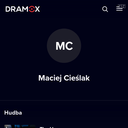
O Dramoxu
🇨🇿
Dárkové poukazy
MC
Registrujte se
Maciej Cieślak
Hudba