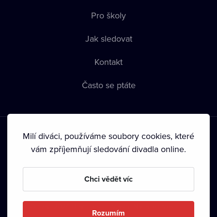
Pro školy
Jak sledovat
Kontakt
Často se ptáte
Milí diváci, používáme soubory cookies, které
vám zpříjemňují sledování divadla online.
Podmínky používání
•
Ochrana soukromí
•
Zásady používání
Chci vědět víc
Cookies
•
Autorská práva
•
Vysílání
Od září 2024 Dramox s.r.o. vlastní Nadace Livesport.
Rozumím