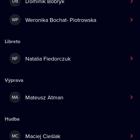
Dominik Bobryk
DB
Weronika Bochat- Piotrowska
WP
Libreto
Natalia Fiedorczuk
NF
Výprava
Mateusz Atman
MA
Hudba
Maciej Cieślak
MC