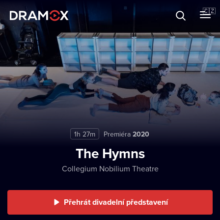
O Dramoxu
🇨🇿
Dárkové poukazy
Registrujte se
1h 27m
Premiéra
2020
The Hymns
Collegium Nobilium Theatre
Přehrát divadelní představení