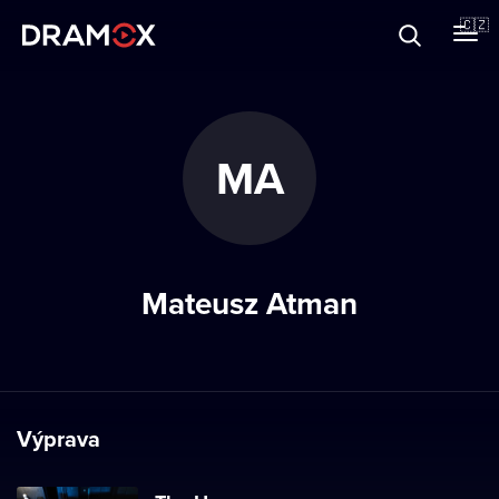
O Dramoxu
🇨🇿
Dárkové poukazy
MA
Registrujte se
Mateusz Atman
Výprava