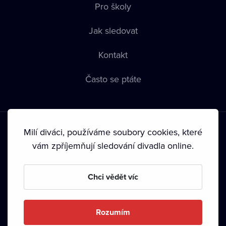
Pro školy
Jak sledovat
Kontakt
Často se ptáte
Milí diváci, používáme soubory cookies, které
vám zpříjemňují sledování divadla online.
Podmínky používání
•
Ochrana soukromí
•
Zásady používání
Chci vědět víc
Cookies
•
Autorská práva
•
Vysílání
Od září 2024 Dramox s.r.o. vlastní Nadace Livesport.
Rozumím