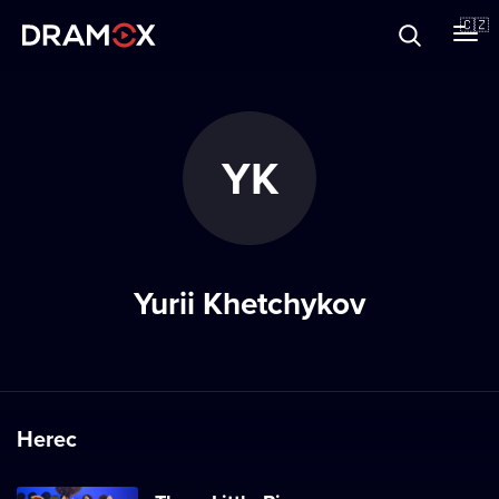
O Dramoxu
🇨🇿
Dárkové poukazy
YK
Registrujte se
Yurii Khetchykov
Herec