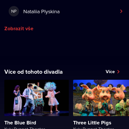
Nataliia Plyskina
NP
Zobrazit vše
Více od tohoto divadla
Více
The Blue Bird
Three Little Pigs