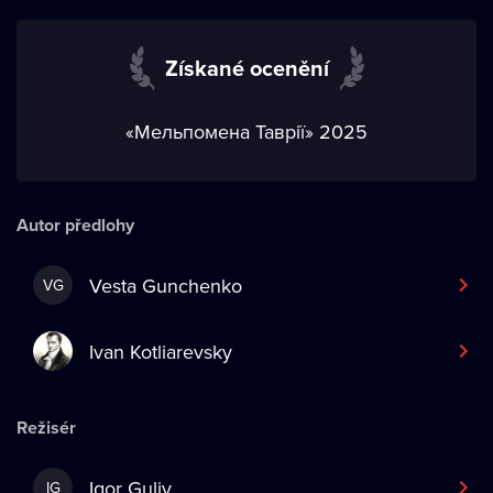
Získané ocenění
«Мельпомена Таврії» 2025
Autor předlohy
Vesta Gunchenko
VG
Ivan Kotliarevsky
Režisér
Igor Guliy
IG