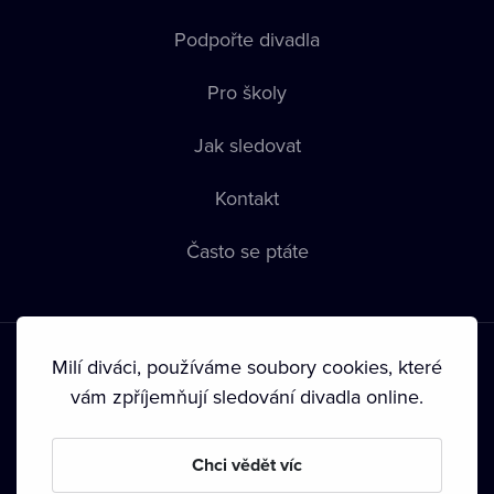
Podpořte divadla
Pro školy
Jak sledovat
Kontakt
Často se ptáte
Milí diváci, používáme soubory cookies, které
vám zpříjemňují sledování divadla online.
Podmínky používání
•
Ochrana soukromí
•
Zásady používání
Chci vědět víc
Cookies
•
Autorská práva
•
Vysílání