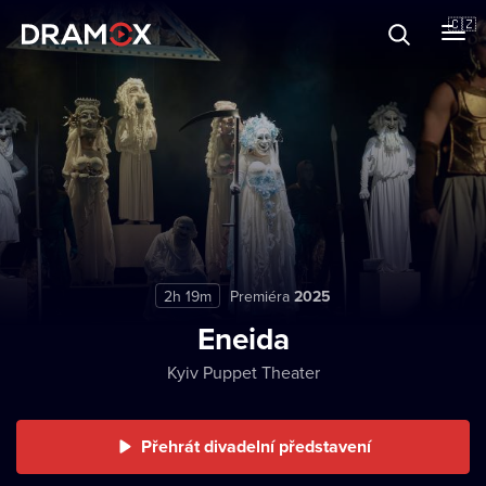
O Dramoxu
🇨🇿
Dárkové poukazy
Registrujte se
2h 19m
Premiéra
2025
Eneida
Kyiv Puppet Theater
Přehrát divadelní představení