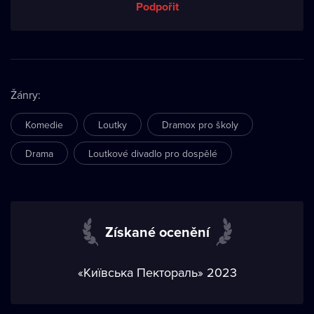
Podpořit
Žánry
:
Komedie
Loutky
Dramox pro školy
Drama
Loutkové divadlo pro dospělé
Získané ocenění
«Київська Пектораль» 2023