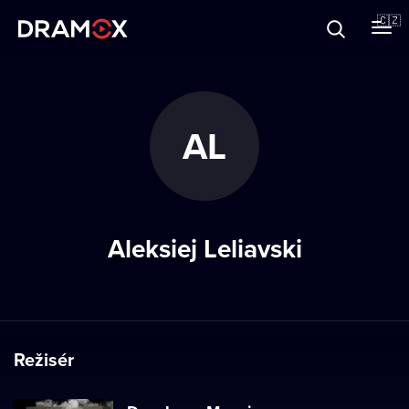
O Dramoxu
🇨🇿
Dárkové poukazy
AL
Registrujte se
Aleksiej Leliavski
Režisér