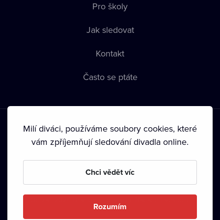
Pro školy
Jak sledovat
Kontakt
Často se ptáte
Milí diváci, používáme soubory cookies, které
vám zpříjemňují sledování divadla online.
Podmínky používání
•
Ochrana soukromí
•
Zásady používání
Chci vědět víc
Cookies
•
Autorská práva
•
Vysílání
Od září 2024 Dramox s.r.o. vlastní Nadace Livesport.
Rozumím