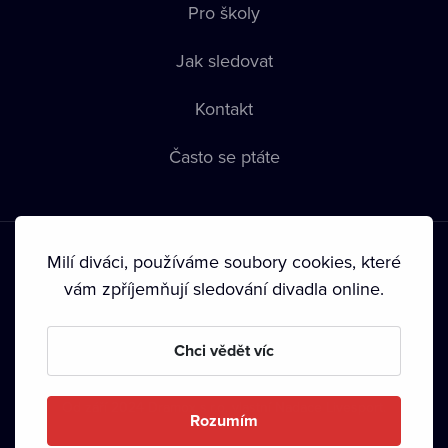
Pro školy
Jak sledovat
Kontakt
Často se ptáte
Milí diváci, používáme soubory cookies, které
vám zpříjemňují sledování divadla online.
Podmínky používání
•
Ochrana soukromí
•
Zásady používání
Chci vědět víc
Cookies
•
Autorská práva
•
Vysílání
Od září 2024 Dramox s.r.o. vlastní Nadace Livesport.
Rozumím