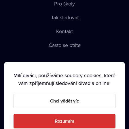
Pro školy
Jak sledovat
Kontakt
Často se ptáte
Milí diváci, používáme soubory cookies, které
vám zpříjemňují sledování divadla online.
Podmínky používání
•
Ochrana soukromí
•
Zásady používání
Chci vědět víc
Cookies
•
Autorská práva
•
Vysílání
Od září 2024 Dramox s.r.o. vlastní Nadace Livesport.
Rozumím