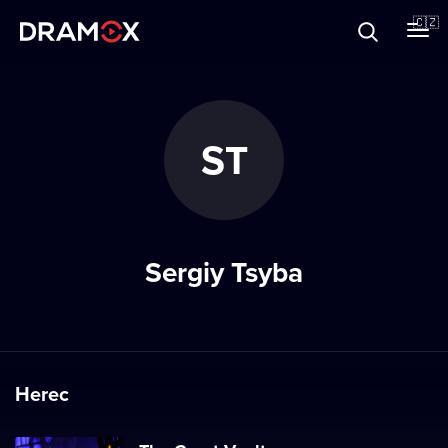
O Dramoxu
🇨🇿
Dárkové poukazy
ST
Registrujte se
Sergiy Tsyba
Herec