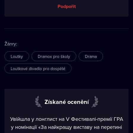
Podpořit
Žánry
:
Loutky
Dramox pro školy
Drama
Loutkové divadlo pro dospělé
Získané ocenění
Увійшла у лонглист на V Фестивалі-премії ГРА
у номінації «За найкращу виставу на перетині