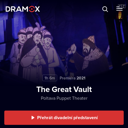
O Dramoxu
🇨🇿
Dárkové poukazy
Registrujte se
1h 6m
Premiéra
2021
The Great Vault
Poltava Puppet Theater
Přehrát divadelní představení