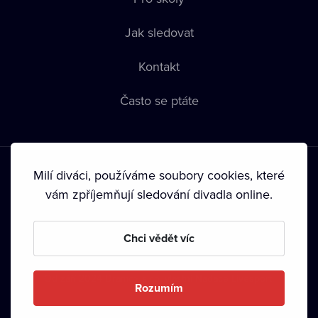
Jak sledovat
Kontakt
Často se ptáte
Milí diváci, používáme soubory cookies, které
vám zpříjemňují sledování divadla online.
Podmínky používání
•
Ochrana soukromí
•
Zásady používání
Chci vědět víc
Cookies
•
Autorská práva
•
Vysílání
Od září 2024 Dramox s.r.o. vlastní Nadace Livesport.
Rozumím