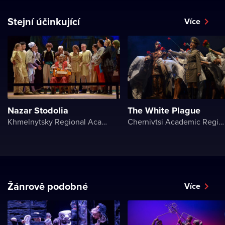
Stejní účinkující
Více
Nazar Stodolia
The White Plague
Khmelnytsky Regional Academic Music and Drama Theater
Chernivtsi Academic Regional Ukrainian Music and Drama Theater named after Olga Kobylyanska
Žánrově podobné
Více