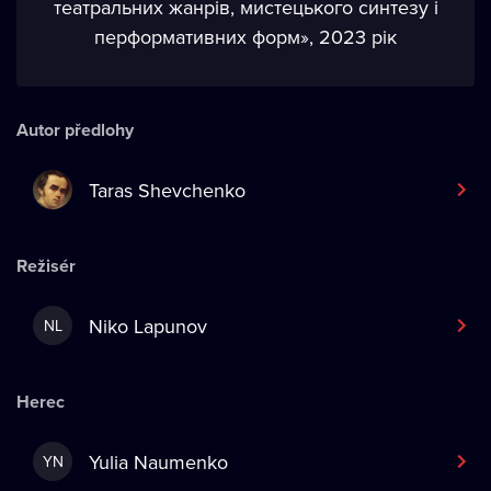
театральних жанрів, мистецького синтезу і
перформативних форм», 2023 рік
Autor předlohy
Taras Shevchenko
Režisér
Niko Lapunov
NL
Herec
Yulia Naumenko
YN