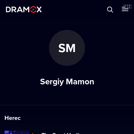
O Dramoxu
🇨🇿
Dárkové poukazy
SM
Registrujte se
Sergiy Mamon
Herec