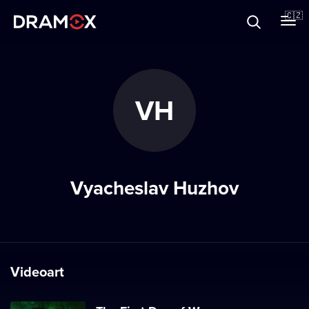
O Dramoxu
🇨🇿
Dárkové poukazy
VH
Registrujte se
Vyacheslav Huzhov
Videoart