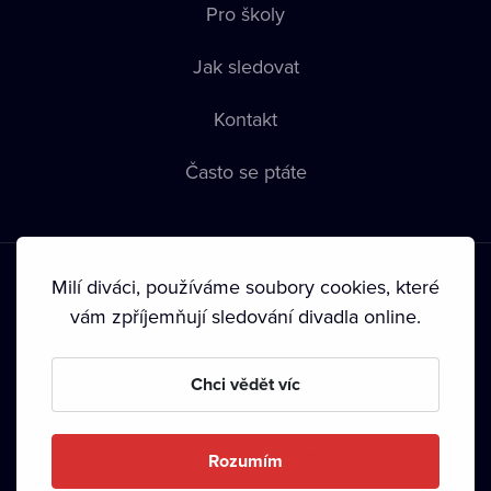
Pro školy
Jak sledovat
Kontakt
Často se ptáte
Milí diváci, používáme soubory cookies, které
vám zpříjemňují sledování divadla online.
Podmínky používání
•
Ochrana soukromí
•
Zásady používání
Chci vědět víc
Cookies
•
Autorská práva
•
Vysílání
Od září 2024 Dramox s.r.o. vlastní Nadace Livesport.
Rozumím