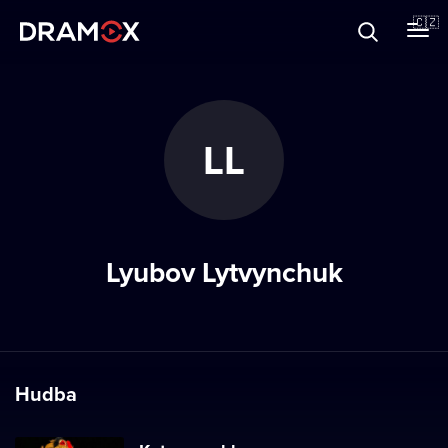
O Dramoxu
🇨🇿
Dárkové poukazy
LL
Registrujte se
Lyubov Lytvynchuk
Hudba