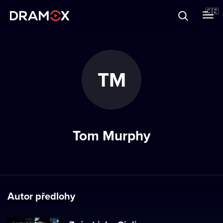
O Dramoxu
🇨🇿
Dárkové poukazy
TM
Registrujte se
Tom Murphy
Autor předlohy