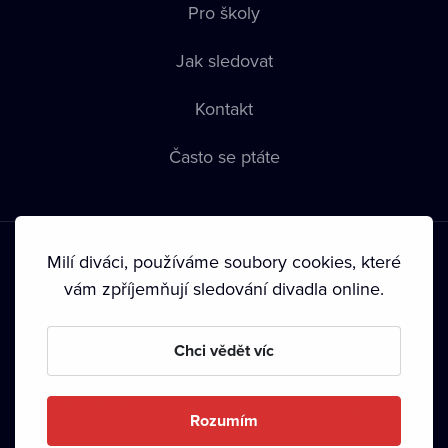
Pro školy
Jak sledovat
Kontakt
Často se ptáte
Milí diváci, používáme soubory cookies, které
vám zpříjemňují sledování divadla online.
Podmínky používání
•
Ochrana soukromí
•
Zásady používání
Chci vědět víc
Cookies
•
Autorská práva
•
Vysílání
Od září 2024 Dramox s.r.o. vlastní Nadace Livesport.
Rozumím