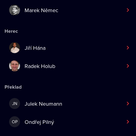
Marek Němec
Herec
Jiří Hána
Radek Holub
Překlad
Julek Neumann
JN
Ondřej Pilný
OP