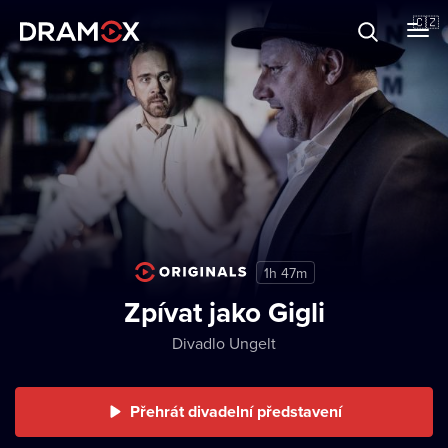
O Dramoxu
🇨🇿
Dárkové poukazy
Registrujte se
1h 47m
Zpívat jako Gigli
Divadlo Ungelt
Přehrát divadelní představení