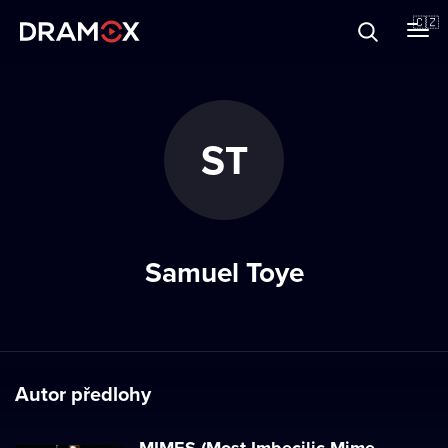
O Dramoxu
🇨🇿
Dárkové poukazy
ST
Registrujte se
Samuel Toye
Autor předlohy