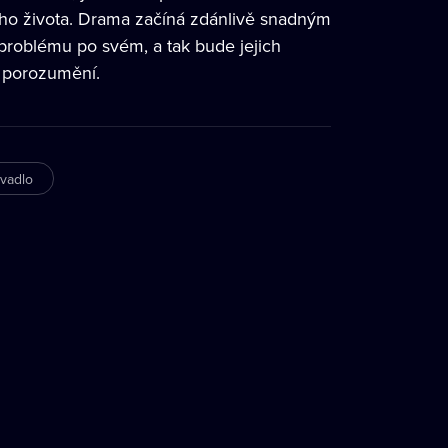
ího života. Drama začíná zdánlivě snadným
problému po svém, a tak bude jejich
i porozumění.
ivadlo