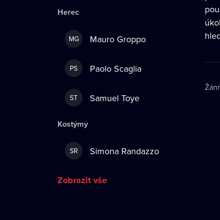
pou
Herec
úko
hle
Mauro Groppo
MG
Paolo Scaglia
PS
Žán
Samuel Toye
ST
Kostýmy
Simona Randazzo
SR
Zobrazit vše