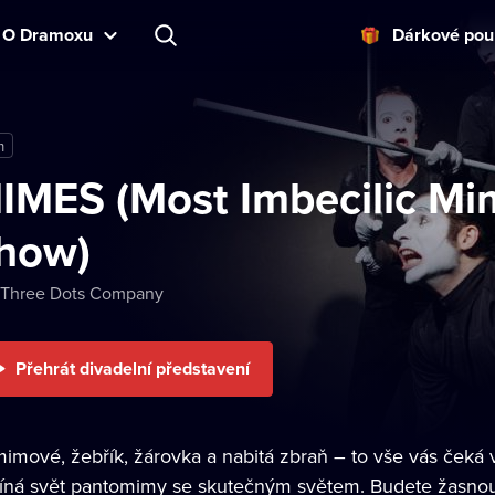
O Dramoxu
Dárkové pou
m
IMES (Most Imbecilic M
how)
 Three Dots Company
Přehrát divadelní představení
mimové, žebřík, žárovka a nabitá zbraň –⁠ to vše vás čeká 
líná svět pantomimy se skutečným světem. Budete žasnout 