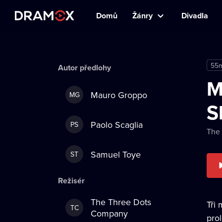
Domů
Žánry
Divadla
55
Autor předlohy
M
Mauro Groppo
MG
S
Paolo Scaglia
PS
The
Samuel Toye
ST
Režisér
The Three Dots
Tři 
TC
Company
pro