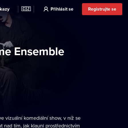
kazy
🇨🇿
Přihlásit se
Registrujte se
ime Ensemble
ve vizuální komediální show, v níž se
nad tím, jak klauni prostřednictvím