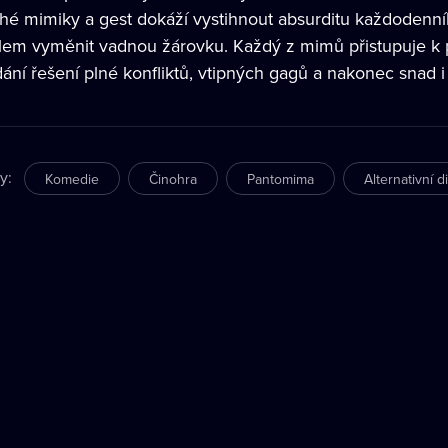
hé mimiky a gest dokáží vystihnout absurditu každodenn
lem vyměnit vadnou žárovku. Každý z mimů přistupuje k 
dání řešení plné konfliktů, vtipných gagů a nakonec snad 
ry
:
Komedie
Činohra
Pantomima
Alternativní d