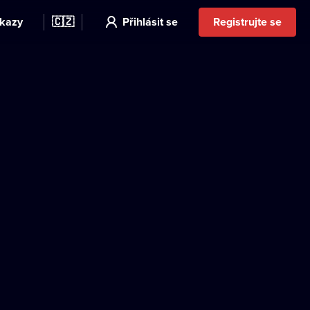
kazy
🇨🇿
Přihlásit se
Registrujte se