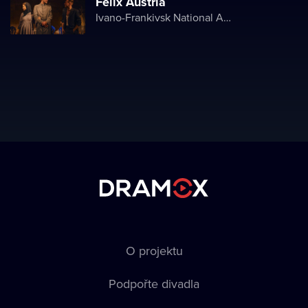
Felix Austria
Ivano-Frankivsk National Academic Drama Theater named after Ivan Franko
O projektu
Podpořte divadla