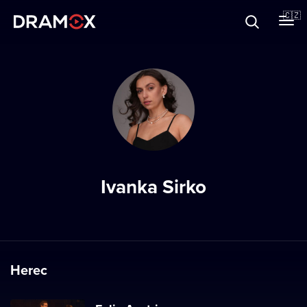
O Dramoxu
🇨🇿
Dárkové poukazy
Registrujte se
Ivanka Sirko
Herec