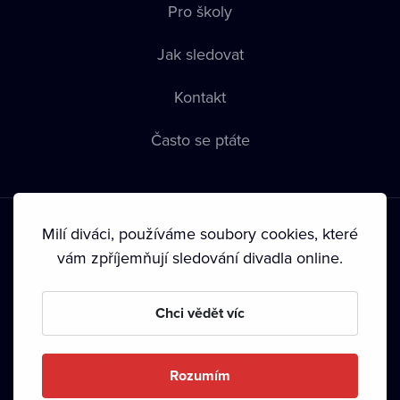
Pro školy
Jak sledovat
Kontakt
Často se ptáte
Milí diváci, používáme soubory cookies, které
vám zpříjemňují sledování divadla online.
Podmínky používání
•
Ochrana soukromí
•
Zásady používání
Chci vědět víc
Cookies
•
Autorská práva
•
Vysílání
Od září 2024 Dramox s.r.o. vlastní Nadace Livesport.
Rozumím